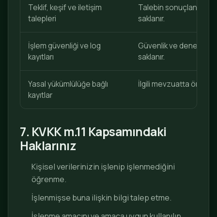
Teklif, keşif ve iletişim
Talebin sonuçlanmasını 
talepleri
saklanır.
İşlem güvenliği ve log
Güvenlik ve denetim ama
kayıtları
saklanır.
Yasal yükümlülüğe bağlı
İlgili mevzuatta öngörü
kayıtlar
7. KVKK m.11 Kapsamındaki
Haklarınız
Kişisel verilerinizin işlenip işlenmediğini
öğrenme.
İşlenmişse buna ilişkin bilgi talep etme.
İşlenme amacını ve amaca uygun kullanılıp