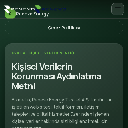
R
Renevo Energy
Çerez Politikası
KVKK VE KIŞISEL VERI GÜVENLIĞI
Kişisel Verilerin
Korunması Aydınlatma
Metni
Bu metin, Renevo Energy Ticaret A.Ş. tarafından
işletilen web sitesi, teklif formları, iletişim
talepleri ve dijital hizmetler üzerinden işlenen
kişisel veriler hakkında sizi bilgilendirmek için