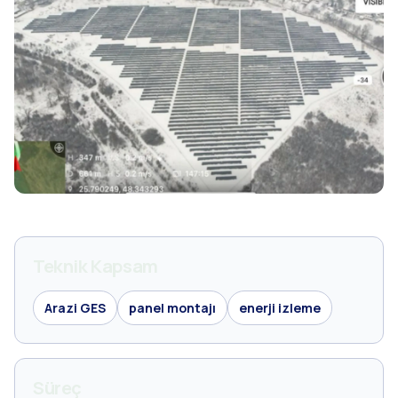
Teknik Kapsam
Arazi GES
panel montajı
enerji izleme
Süreç