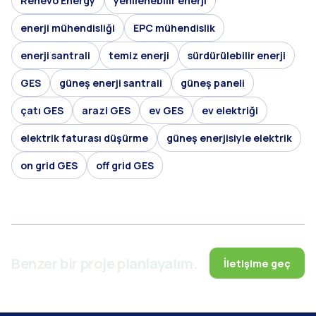
Renevo Energy
yenilenebilir enerji
enerji mühendisliği
EPC mühendislik
enerji santrali
temiz enerji
sürdürülebilir enerji
GES
güneş enerji santrali
güneş paneli
çatı GES
arazi GES
ev GES
ev elektriği
elektrik faturası düşürme
güneş enerjisiyle elektrik
on grid GES
off grid GES
Benzer bir proje planlayalım.
İletişime geç