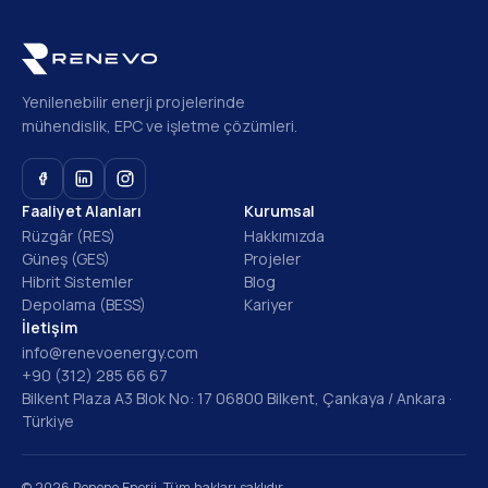
Yenilenebilir enerji projelerinde
mühendislik, EPC ve işletme çözümleri.
Faaliyet Alanları
Kurumsal
Rüzgâr (RES)
Hakkımızda
Güneş (GES)
Projeler
Hibrit Sistemler
Blog
Depolama (BESS)
Kariyer
İletişim
info@renevoenergy.com
+90 (312) 285 66 67
Bilkent Plaza A3 Blok No: 17 06800 Bilkent, Çankaya / Ankara ·
Türkiye
© 2026 Renono Enerji. Tüm hakları saklıdır.