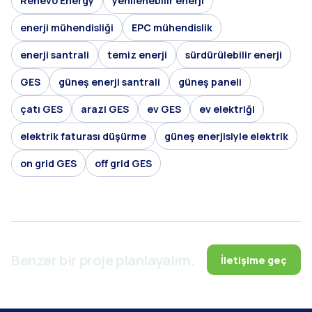
Renevo Energy
yenilenebilir enerji
enerji mühendisliği
EPC mühendislik
enerji santrali
temiz enerji
sürdürülebilir enerji
GES
güneş enerji santrali
güneş paneli
çatı GES
arazi GES
ev GES
ev elektriği
elektrik faturası düşürme
güneş enerjisiyle elektrik
on grid GES
off grid GES
Benzer bir proje planlayalım.
İletişime geç