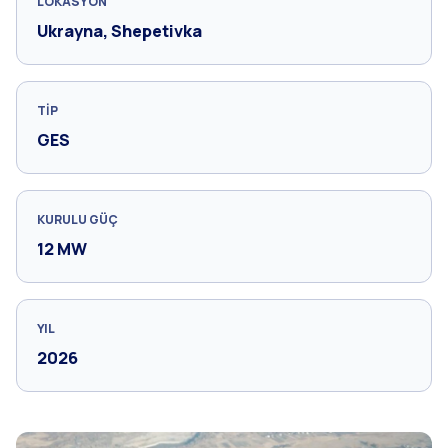
LOKASYON
Ukrayna, Shepetivka
TIP
GES
KURULU GÜÇ
12 MW
YIL
2026