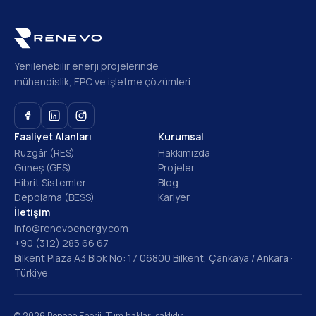
Yenilenebilir enerji projelerinde
mühendislik, EPC ve işletme çözümleri.
Faaliyet Alanları
Kurumsal
Rüzgâr (RES)
Hakkımızda
Güneş (GES)
Projeler
Hibrit Sistemler
Blog
Depolama (BESS)
Kariyer
İletişim
info@renevoenergy.com
+90 (312) 285 66 67
Bilkent Plaza A3 Blok No: 17 06800 Bilkent, Çankaya / Ankara ·
Türkiye
© 2026 Renono Enerji. Tüm hakları saklıdır.